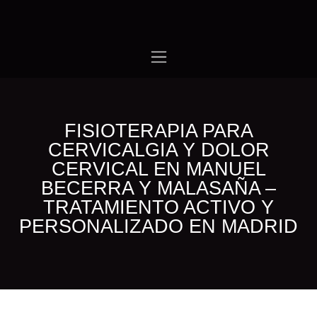
IR AL CONTENIDO
FISIOTERAPIA PARA CERVICALGIA Y
DOLOR CERVICAL EN MANUEL BECERRA Y
MALASAÑA – TRATAMIENTO ACTIVO Y
PERSONALIZADO EN MADRID
En Emotion Training evaluamos y tratamos la cervicalgia, la
hernia discal cervical, la artrosis cervical y la estenosis